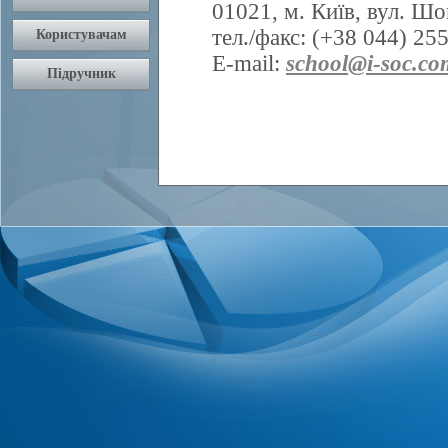
01021, м. Київ, вул. Шо
тел./факс: (+38 044) 25
E-mail:
school@i-soc.co