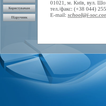
01021, м. Київ, вул. Шо
тел./факс: (+38 044) 25
E-mail:
school@i-soc.co