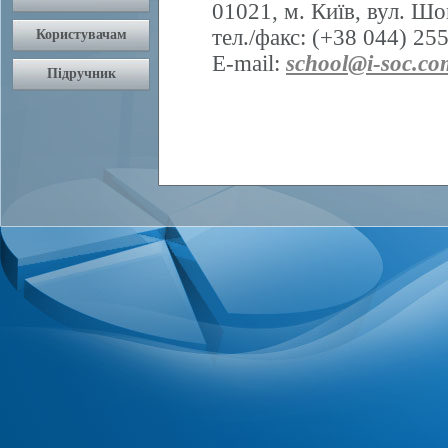
01021, м. Київ, вул. Шо
тел./факс: (+38 044) 25
E-mail:
school@i-soc.co