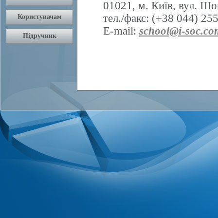
01021, м. Київ, вул. Шо
тел./факс: (+38 044) 25
E-mail:
school@i-soc.co