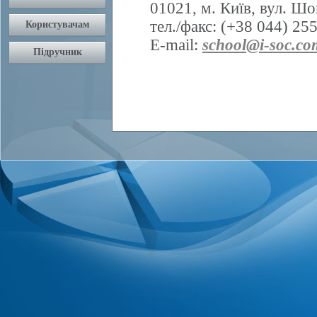
01021, м. Київ, вул. Шо
тел./факс: (+38 044) 25
E-mail:
school@i-soc.co