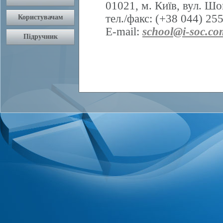
01021, м. Київ, вул. Шо
тел./факс: (+38 044) 25
E-mail:
school@i-soc.co