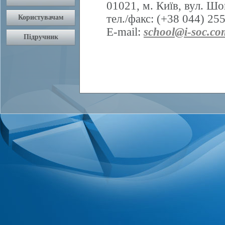
01021, м. Київ, вул. Шо
тел./факс: (+38 044) 25
E-mail:
school@i-soc.co