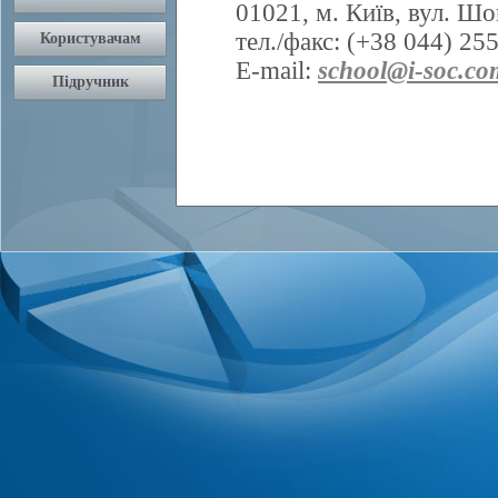
01021, м. Київ, вул. Шо
тел./факс: (+38 044) 25
E-mail:
school@i-soc.co