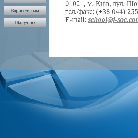
01021, м. Київ, вул. Шо
тел./факс: (+38 044) 25
E-mail:
school@i-soc.co