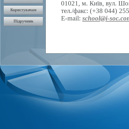
01021, м. Київ, вул. Шо
тел./факс: (+38 044) 25
E-mail:
school@i-soc.co