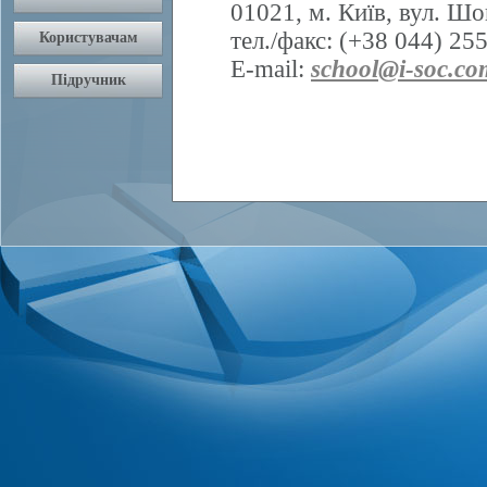
01021, м. Київ, вул. Шо
тел./факс: (+38 044) 25
E-mail:
school@i-soc.co