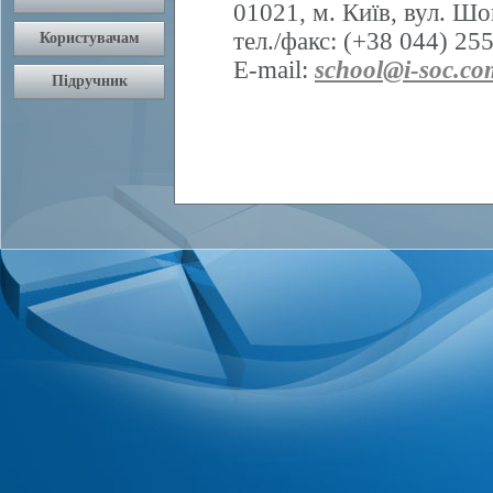
01021, м. Київ, вул. Шо
тел./факс: (+38 044) 25
E-mail:
school@i-soc.co