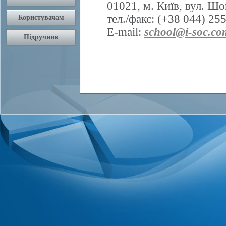
01021, м. Київ, вул. Шо
тел./факс: (+38 044) 25
E-mail:
school@i-soc.co