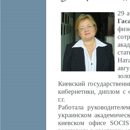
29 
Гас
физ
сот
ака
стат
Нат
авг
зол
Киевский государственн
кибернетики, диплом с 
г.г.
Работала руководителе
украинском академическ
киевском офисе SOCIS G