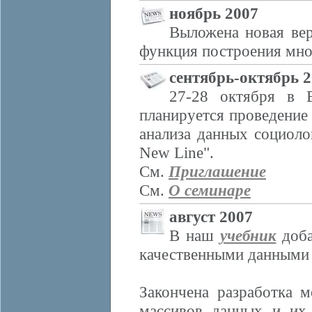
ноябрь 2007
Выложена новая ве
функция построения мно
сентябрь-октябрь 
27-28 октября в
планируется проведение
анализа данных социол
New Line".
См.
Приглашение
См.
О семинаре
август 2007
В наш
учебник
доба
качественными данными 
Закончена разработка 
массивов данных и их 