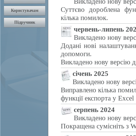
Викладено нову верс
Суттєво дороблена фун
кілька помилок.
червень-липень 20
Викладено нову верс
Додані нові налаштуван
допомоги.
Викладено нову версію д
січень 2025
Викладено нову верс
Виправлено кілька помил
функції експорта у Excel
серпень 2024
Викладено нову верс
Покращена сумісніть з W