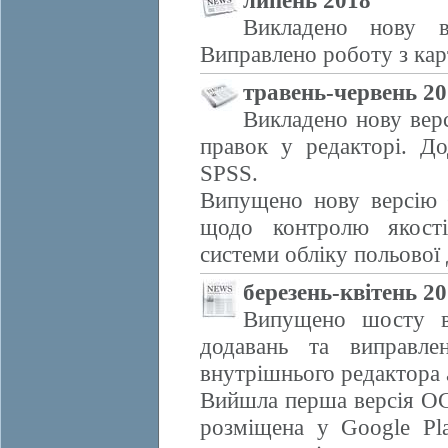
липень 2018
Викладено нову 
Виправлено роботу з кар
травень-червень 2
Викладено нову вер
правок у редакторі. Д
SPSS.
Випущено нову версію 
щодо контролю якості
системи обліку польової 
березень-квітень 2
Випущено шосту в
додавань та виправле
внутрішнього редактора 
Вийшла перша версія OC
розміщена у Google Pla