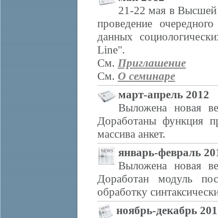
21-22 мая в Высше
проведение очередного
данных социологическ
Line".
См.
Приглашение
См.
О семинаре
март-апрель 2012
Выложена новая ве
Доработаны функция пр
массива анкет.
январь-февраль 20
Выложена новая ве
Доработан модуль пос
обработку синтаксически
ноябрь-декабрь 201