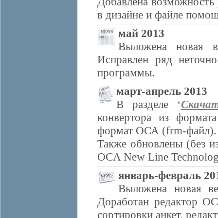
Добавлена возможность 
в дизайне и файле помощ
май 2013
Выложена новая в
Исправлен ряд неточно
программы.
март-апрель 2013
В разделе ‘
Скача
конвертора из формата
формат ОСА (frm-файл).
Также обновлены (без 
OCA New Line Technolog
январь-февраль 20
Выложена новая ве
Доработан редактор ОС
сортировки анкет, редак