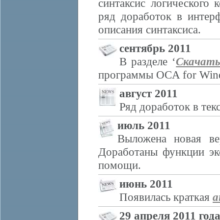
синтаксис логического
ряд доработок в интер
описания синтаксиса.
сентябрь 2011
В разделе ‘
Скачат
программы OCA for Win
август 2011
Ряд доработок в тек
июль 2011
Выложена новая ве
Доработаны функции эк
помощи.
июнь 2011
Появилась краткая
а
29 апреля 2011 год