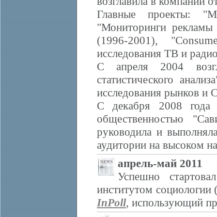
возглавила в компании о
Главные проекты: "М
"Мониторинги рекламы 
(1996-2001), "Consu
исследования ТВ и ради
С апреля 2004 возгл
статистического анали
исследования рынков и 
С декабря 2008 года 
общественностью "Са
руководила и выполняла
аудитории на высоком н
апрель-май 2011
Успешно стартова
институтом социологии 
InPoll
, использующий п