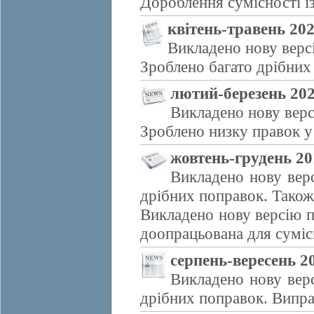
Дороблення сумісності і
квітень-травень 20
Викладено нову верс
Зроблено багато дрібних
лютий-березень 20
Викладено нову верс
Зроблено низку правок у 
жовтень-грудень 20
Викладено нову вер
дрібних поправок. Також
Викладено нову версію 
доопрацьована для суміс
серпень-вересень 2
Викладено нову вер
дрібних поправок. Випра