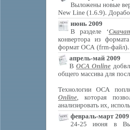
Выложены новые вер
New Line (1.6.9). Дораб
июнь 2009
В разделе ‘
Скача
конвертора из формата
формат ОСА (frm-файл).
апрель-май 2009
В
OCA Online
добвл
общего массива для пос
Технологии ОСА поплн
Online
, которая позво
анализировать их, испол
февраль-март 2009
24-25 июня в В