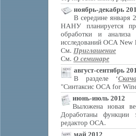
ноябрь-декабрь 20
В середине января 
НАНУ планируется про
обработки и анализа 
исследований OCA New L
См.
Приглашение
См.
О семинаре
август-сентябрь 20
В разделе ‘
Скач
"Синтаксис OCA for Win
июнь-июль 2012
Выложена новая ве
Доработаны функции 
редактор ОСА.
май 2012