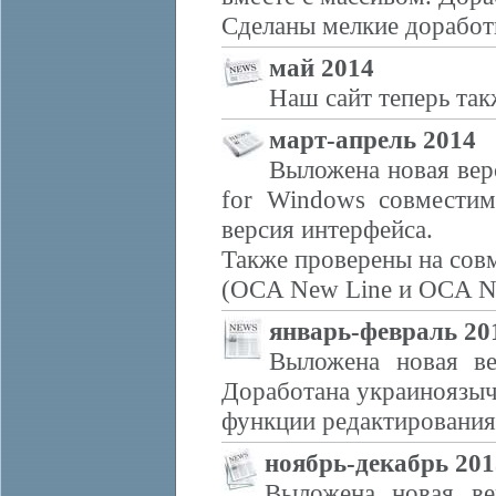
Сделаны мелкие доработ
май 2014
Наш сайт теперь та
март-апрель 2014
Выложена новая вер
for Windows совместим
версия интерфейса.
Также проверены на сов
(OCA New Line и OCA Ne
январь-февраль 20
Выложена новая ве
Доработана украиноязыч
функции редактировани
ноябрь-декабрь 201
Выложена новая ве