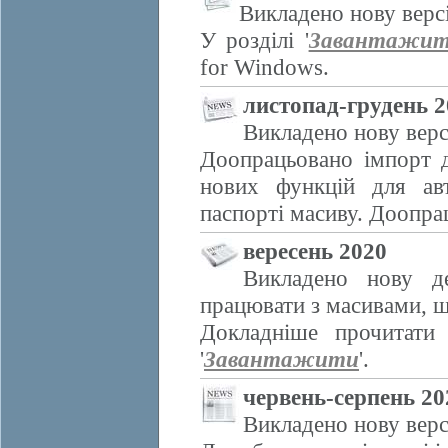
Викладено нову верс
У розділі '
Завантажи
for Windows.
листопад-грудень 2
Викладено нову верс
Доопрацьовано імпорт 
нових функцій для авт
паспорті масиву. Доопра
вересень 2020
Викладено нову д
працювати з масивами, щ
Докладніше прочитати
'
Завантажити
'.
червень-серпень 20
Викладено нову верс